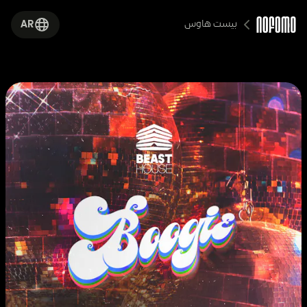
بيست هاوس
AR