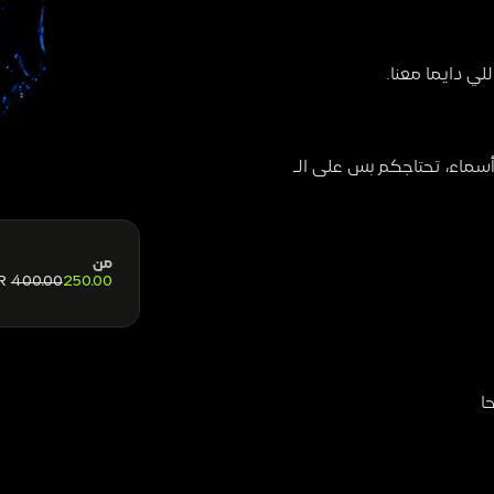
ي دايما معنا.
اللاين-أب ما راح نعلن عنه الحين. بعض الليالي ما تحتاج أسماء، تحتاجكم بس على الـ 
من
R
400.00
250.00