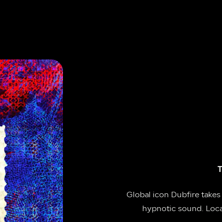
T
Global icon Dubfire takes over UNSTABLE with his signature dark, driving, 
hypnotic sound. Local