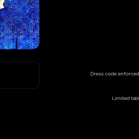
Dress code enforced: no shorts, slippers, sunglasses, hats, scarves or 
Limited ta