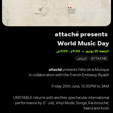
attaché presents 
World Music Day
الجمعة 20 يونيو
9:00م
 - 
3:00ص
ATTACHÉ
الرياض
attaché
 presents Fête de la Musique
In collaboration with the French Embassy Riyadh
Friday 20th June, 10:30PM to 3AM
UNSTABLE returns with another spectacular international 
performance by D`Julz, Vinyl Mode, Songe, Karimouche, 
Seera and Kosh.