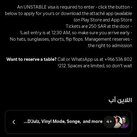
- An UNSTABLE visa is required to enter - click the button 
on Play Store and App Store)
- Tickets are 250 SAR at the door
- Last entry is at 12:30 AM, so make sure you arrive early!
- No hats, sunglasses, shorts, flip flops. Management reserves 
the right to admission.
 Call or WhatsApp us at +966 536 802 
Want to reserve a table?
212. Spaces are limited, so don’t wait!
اللاين أب
D'Julz, 
Vinyl Mode, 
Songe, 
 and more...
+4