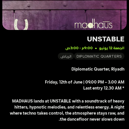
UNSTABLE
الجمعة 12 يونيو
9:00م
 - 
3:00ص
DIPLOMATIC QUARTERS
الرياض
Diplomatic Quarter, Riyadh
Friday, 12th of June | 09.00 PM – 3.00 AM
* Last entry 12.30 AM 
MADHAUS lands at UNSTABLE with a soundtrack of heavy 
hitters, hypnotic melodies, and relentless energy. A night 
where techno takes control, the atmosphere stays raw, and 
the dancefloor never slows down.