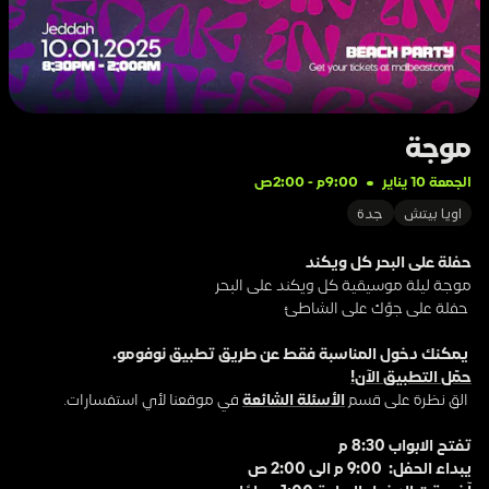
موجة 
الجمعة 10 يناير
9:00م
 - 
2:00ص
اويا بيتش
جدة
حفلة على البحر كل ويكند
موجة ليلة موسيقية كل ويكند على البحر
 حفلة على جوّك على الشاطئ 
 يمكنك دخول المناسبة فقط عن طريق تطبيق نوفومو. 
حمّل التطبيق الآن!
 القِ نظرة على قسم 
الأسئلة الشائعة
 في موقعنا لأي استفسارات.
تفتح الابواب 8:30 م
يبداء الحفل:  9:00 م الى 2:00 ص